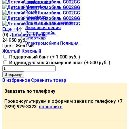
Lamborghini
Mercedes
Porshe
Камуфляж
Лицензионная модель
Люксовая серия
Еще +44
Ретро-дизайн
(0)
Добавить отзыв
Спорткар
24 950 руб.
Электромобили Полиция
Цвет:
Желтый
Желтый
Красный
Подарочный бант (+
1 000 руб.
)
Индивидуальный номерной знак (+
500 руб.
)
В корзину
В избранное
Сравнить товар
Заказать по телефону
Проконсультируем и оформим заказ по телефону
+7
(929) 929-3323
позвонить