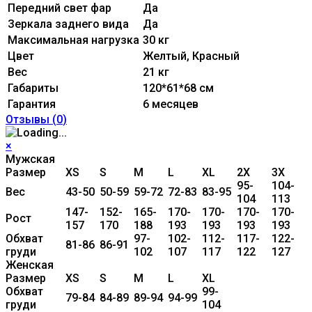
Передний свет фар
Да
Зеркала заднего вида
Да
Максимальная нагрузка
30 кг
Цвет
Желтый, Красный
Вес
21 кг
Габариты
120*61*68 см
Гарантия
6 месяцев
Отзывы (
0
)
×
Мужская
Размер
XS
S
M
L
XL
2X
3X
95-
104-
Вес
43-50
50-59
59-72
72-83
83-95
104
113
147-
152-
165-
170-
170-
170-
170-
Рост
157
170
188
193
193
193
193
Обхват
97-
102-
112-
117-
122-
81-86
86-91
груди
102
107
117
122
127
Женская
Размер
XS
S
M
L
XL
Обхват
99-
79-84
84-89
89-94
94-99
груди
104