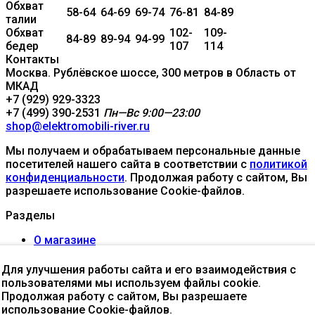
Обхват
58-64
64-69
69-74
76-81
84-89
талии
Обхват
102-
109-
84-89
89-94
94-99
бедер
107
114
Контакты
Москва. Рублёвское шоссе, 300 метров в Область от
МКАД
+7 (929) 929-3323
+7 (499) 390-2531
Пн—Вс 9:00—23:00
shop@elektromobili-river.ru
Мы получаем и обрабатываем персональные данные
посетителей нашего сайта в соответствии с
политикой
конфиденциальности
. Продолжая работу с сайтом, Вы
разрешаете использование Cookie-файлов.
Разделы
О магазине
Доставка
Оплата
Для улучшения работы сайта и его взаимодействия с
Гарантия
пользователями мы используем файлы cookie.
Контакты / Самовывоз
Продолжая работу с сайтом, Вы разрешаете
Акции %
использование Cookie-файлов.