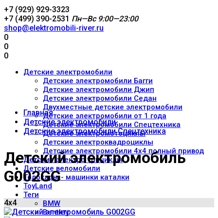
+7 (929) 929-3323
+7 (499) 390-2531
Пн—Вс 9:00—23:00
shop@elektromobili-river.ru
0
0
0
Детские электромобили
Детские электромобили Багги
Детские электромобили Джип
Детские электромобили Седан
Двухместные детские электромобили
Главная
Детские электромобили от 1 года
Детские электромобили
Детские электромобили Спецтехника
Детские электромобили Спецтехника
Детские электромотоциклы
Детские электроквадроциклы
Детские электромобили 4x4 полный привод
Детский электромобиль
Детские электро трициклы
Детские веломобили
G002GG
Толокары - машинки каталки
ToyLand
Теги
4x4
BMW
Bentley