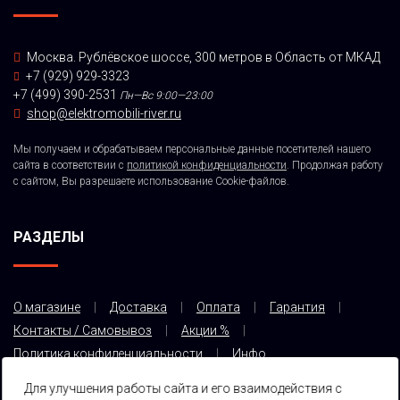
Москва. Рублёвское шоссе, 300 метров в Область от МКАД
+7 (929) 929-3323
+7 (499) 390-2531
Пн—Вс 9:00—23:00
shop@elektromobili-river.ru
Мы получаем и обрабатываем персональные данные посетителей нашего
сайта в соответствии с
политикой конфиденциальности
. Продолжая работу
с сайтом, Вы разрешаете использование Cookie-файлов.
РАЗДЕЛЫ
О магазине
Доставка
Оплата
Гарантия
Контакты / Самовывоз
Акции %
Политика конфиденциальности
Инфо
Для улучшения работы сайта и его взаимодействия с