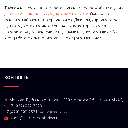
Также в нашем каталоге представлены электромобили седаны
детские машины на аккумуляторе с пультом
. Они имеют
меньшие габбариты по сравнению с Джипом, управляются
пультом дистанционного управления, который имеет
приоритет над управлением педалями и рулем в машине. Вы
всегда будете контролировать поведение машинки.
КОНТАКТЫ
Москва. Рублёвское шоссе, 300 метров в Область от МКАД
+7 (929) 929-3323
+7 (499) 390-2531
Пн—Вс 9:00—23:00
shop@elektromobili-river.ru